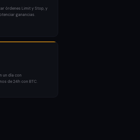
r órdenes Limit y Stop, y
potenciar ganancias.
n un día con
nos de 24h con BTC.