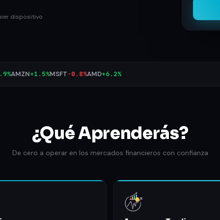
ier dispositivo
ZN
+1.5%
MSFT
-0.8%
AMD
+6.2%
¿Qué Aprenderás?
De cero a operar en los mercados financieros con confianza