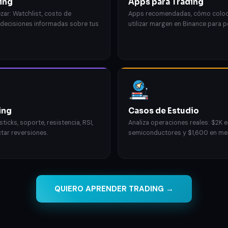
ding
Apps para Trading
ar: Watchlist, costo de
Apps recomendadas, cómo coloca
decisiones informadas sobre tus
utilizar margen en Binance para 
ing
Casos de Estudio
icks, soporte, resistencia, RSI,
Analiza operaciones reales: $2K e
tar reversiones.
semiconductores y $1,600 en me
QUIERO APRENDER TRADING →