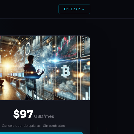
EMPEZAR →
$97
USD/mes
Cancela cuando quieras · Sin contratos