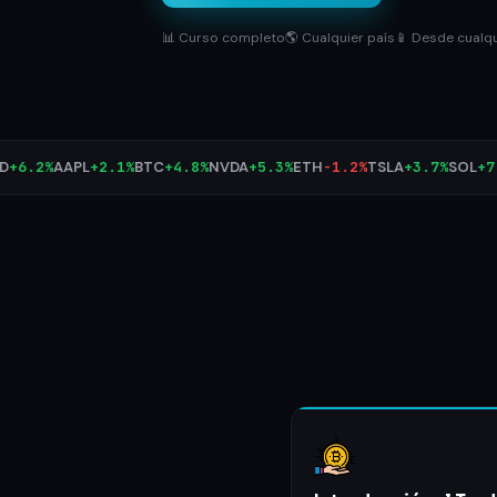
📊 Curso completo
🌎 Cualquier país
📱 Desde cualqu
%
AAPL
+2.1%
BTC
+4.8%
NVDA
+5.3%
ETH
-1.2%
TSLA
+3.7%
SOL
+7.9%
AM