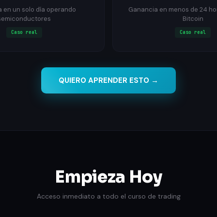
 en un solo día operando
Ganancia en menos de 24 ho
semiconductores
Bitcoin
Caso real
Caso real
QUIERO APRENDER ESTO →
Empieza Hoy
Acceso inmediato a todo el curso de trading